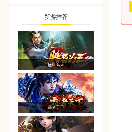
新游推荐
盛世遮天
霸者天下